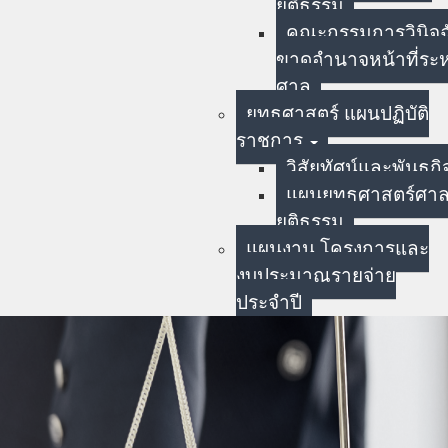
ยุติธรรม
คณะกรรมการวินิจฉั
ขาดอำนาจหน้าที่ระห
ศาล
ยุทธศาสตร์ แผนปฏิบัติ
ราชการ
วิสัยทัศน์และพันธกิ
แผนยุทธศาสตร์ศา
ยุติธรรม
แผนงาน โครงการและ
งบประมาณรายจ่าย
ประจำปี