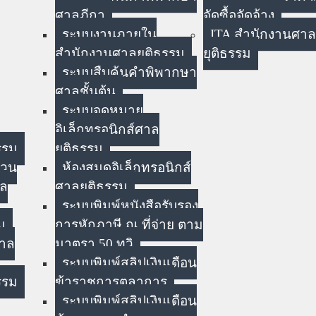
ศาลฎีกา
จัดซื้อจัดจ้าง
ระบบงานภายใน
ITA สำนักงานศาล
สำนักงานศาลยุติธรรม
ยุติธรรม
ระบบสืบค้นคำพิพากษา
ศาลชั้นต้น
ระบบจดหมาย
อิเล็กทรอนิกส์ศาล
รรม
ยุติธรรม
่วน
ห้องสมุดอิเล็กทรอนิกส์
าล
ศาลยุติธรรม
ระบบพิมพ์หนังสือรับรอง
ม
การหักภาษี ณ ที่จ่าย ตาม
ศาล
มาตรา 50 ทวิ
ระบบพิมพ์สลิปเงินเดือน
รรม
ข้าราชการตุลาการ
ระบบพิมพ์สลิปเงินเดือน