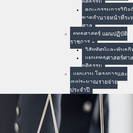
ยุติธรรม
คณะกรรมการวินิจฉั
ขาดอำนาจหน้าที่ระห
ศาล
ยุทธศาสตร์ แผนปฏิบัติ
ราชการ
วิสัยทัศน์และพันธกิ
แผนยุทธศาสตร์ศา
ยุติธรรม
แผนงาน โครงการและ
งบประมาณรายจ่าย
ประจำปี