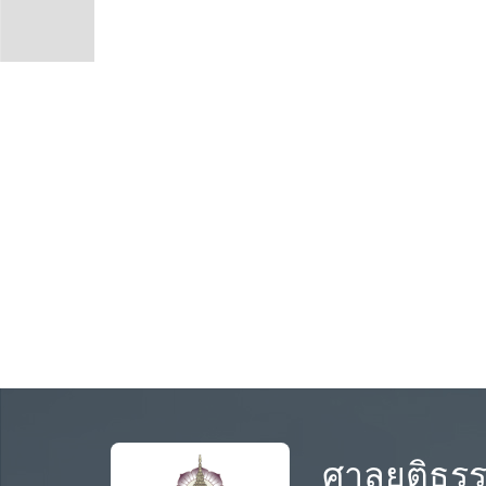
ศาลยุติธร