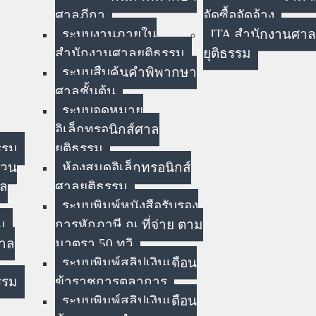
ศาลฎีกา
จัดซื้อจัดจ้าง
ระบบงานภายใน
ITA สำนักงานศาล
สำนักงานศาลยุติธรรม
ยุติธรรม
ระบบสืบค้นคำพิพากษา
ศาลชั้นต้น
ระบบจดหมาย
อิเล็กทรอนิกส์ศาล
รรม
ยุติธรรม
่วน
ห้องสมุดอิเล็กทรอนิกส์
าล
ศาลยุติธรรม
ระบบพิมพ์หนังสือรับรอง
ม
การหักภาษี ณ ที่จ่าย ตาม
ศาล
มาตรา 50 ทวิ
ระบบพิมพ์สลิปเงินเดือน
รรม
ข้าราชการตุลาการ
ระบบพิมพ์สลิปเงินเดือน