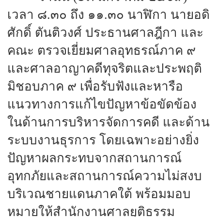
เวลา ๘.๓๐ ถึง ๑๑.๓๐ นาฬิกา นายอดิ
ศักดิ์ ตันติวงศ์ ประธานศาลฎีกา และ
คณะ ตรวจเยี่ยมศาลอุทธรณ์ภาค ๙
และศาลอาญาคดีทุจริตและประพฤติ
มิชอบภาค ๙ เพื่อรับฟังและหารือ
แนวทางการแก้ไขปัญหาข้อขัดข้อง
ในด้านการบริหารจัดการคดี และด้าน
ระบบงานธุรการ โดยเฉพาะอย่างยิ่ง
ปัญหาผลกระทบจากสถานการณ์
อุทกภัยและสถานการณ์ความไม่สงบ
บริเวณชายแดนภาคใต้ พร้อมมอบ
หมายให้สำนักงานศาลยุติธรรม