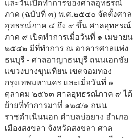
และวันเปิดทำการของศาลอุทธรณ์
ภาค (ฉบับที่ ๓) พ.ศ.๒๕๔๐ จัดตั้งศาล
อุทธรณ์ภาค ๔ ถึง ๙ ขึ้น ศาลอุทธรณ์
ภาค ๙ เปิดทำการเมื่อวันที่ ๑ เมษายน
๒๕๔๒ มีที่ทำการ ณ อาคารศาลแพ่ง
ธนบุรี - ศาลอาญาธนบุรี ถนนเอกชัย
แขวงบางขุนเทียน เขตจอมทอง
กรุงเทพมหานคร และเมื่อวันที่ ๑
ตุลาคม ๒๕๖๓ ศาลอุทธรณ์ภาค ๙ ได้
ย้ายที่ทำการมาที่ ๑๒๔/๑ ถนน
ราชดำเนินนอก ตำบลบ่อยาง อำเภอ
เมืองสงขลา จังหวัดสงขลา ศาล